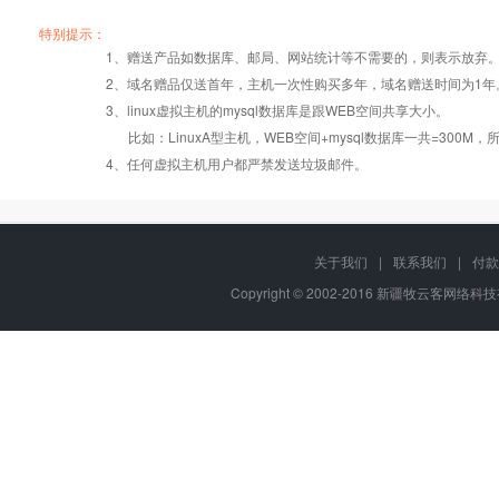
产品编号
产品编号
产品编号
B002
B002
B002
A003
A003
A003
B003
B003
B003
特别提示：
1、赠送产品如数据库、邮局、网站统计等不需要的，则表示放弃
2、域名赠品仅送首年，主机一次性购买多年，域名赠送时间为1年
操作系统
设置首页
数据定期备份
Windows2008
Windows2008
Windows2008
3、linux虚拟主机的mysql数据库是跟WEB空间共享大小。
比如：LinuxA型主机，WEB空间+mysql数据库一共=3
PHP
版本:5.2.17/
错误页面定义
数据自助恢复
4、任何虚拟主机用户都严禁发送垃圾邮件。
5.3.27/5.4.28
ASP
rar在线压缩
10重安全保障
关于我们
|
联系我们
|
付款
Copyright © 2002-2016 新疆牧云客网络科技有
ASP.net
免费预装软件
千兆防火墙系统
java/jsp
Urlrewrite
QQ全球免费电话
MSSQL
24x7x365
版本:2000/2005/
流量分析
在线有问必答