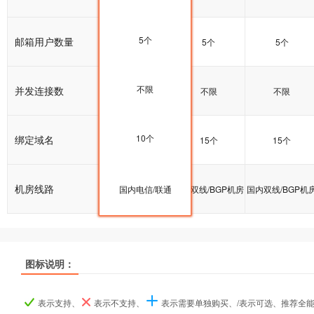
5个
邮箱用户数量
5个
5个
5个
不限
并发连接数
不限
不限
不限
10个
绑定域名
10个
15个
15个
机房线路
国内双线/BGP机房
国内电信/联通
国内双线/BGP机房
国内双线/BGP机
图标说明：
产品名称
产品名称
产品名称
基础型
基础型
基础型
标准型
标准型
标准型
企业型
企业型
企业型
表示支持、
表示不支持、
表示需要单独购买、/表示可选、推荐全