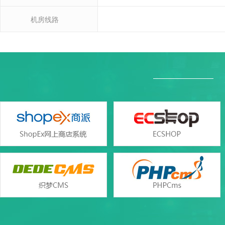
机房线路
Windo
Windo
产品参数
产品参数
设置首页
SQL Server2000/2005/2008/201
数据库类型
Access（与网页空间共
错误页面定义
ASP、ASP.NET(版本2.0/3.5/4.
支持语言
php（版本5.2/5.3/5.4/5.5/5
rar在线压缩
web服务
Windows iis7/iis
免费预装软件
zend optimizer
支持
Urlrewrite
Zend Guard Loader
支持
流量分析