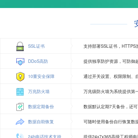
Jmail（asp使用）
支持
访问统计
Gzip压缩
支持
日志自助下载
图片组件
支持
SSL证书
支持部署SSL证书，HTT
DDoS高防
提供独享防护资源，可防御超
10重安全保障
通过开关设置、权限限制、
万兆防火墙
万兆级防火墙为系统提供第
数据定期备份
数据默认定期7天备份，还
数据自助恢复
可随时使用备份自行恢复数
24h电话技术支持
提供24x7x365高级工程