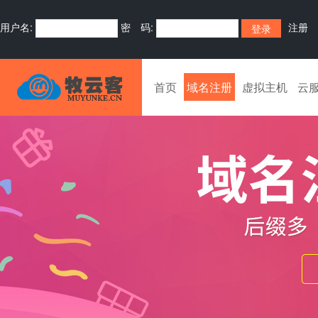
用户名:
密 码:
注册
首页
域名注册
虚拟主机
云