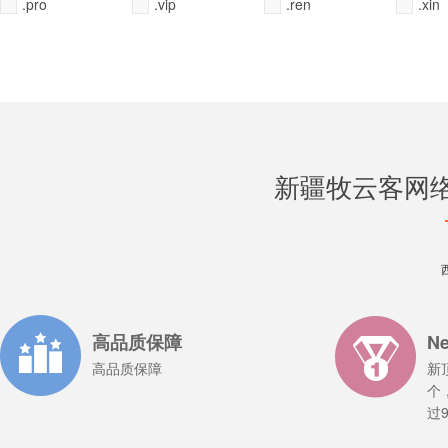
.pro
.vip
.ren
.xin
新疆牧云客网
全选
全选
全选
全选
全不选
全不选
全不选
全不选
常用
常用
常用
常用
高品质保障
N
高品质保障
新
个
过