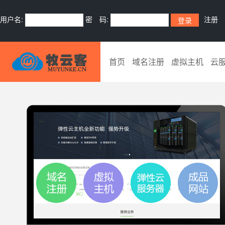
用户名:
密 码:
注册
首页
域名注册
虚拟主机
云