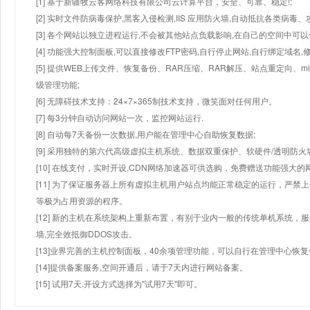
[1] 基于新疆牧云客网络科技有限公司云计算平台，安全、可靠、稳定!;
[2] 实时文件防病毒保护,黑客入侵检测,IIS 应用防火墙,自动抵抗各类病毒、
[3] 各个网站以独立进程运行,不会被其他站点负载影响,在自己的空间中可以使用
[4] 功能强大控制面板,可以直接修改FTP密码,自行停止网站,自行绑定域名,
[5] 提供WEB上传文件、恢复备份、RAR压缩、RAR解压、站点重定向
级管理功能;
[6] 无障碍技术支持：24×7×365制技术支持，微笑面对任何用户。
[7] 每3分钟自动访问网站一次，监控网站运行.
[8] 自动每7天备份一次数据,用户能在管理中心自助恢复数据;
[9] 采用独特的第六代高级虚拟主机系统、数据双重保护、软硬件/透明防火
[10] 在线支付，实时开设,CDN网络加速器可供选购，免费赠送功能强大
[11] 为了保证服务器上所有虚拟主机用户站点均能正常稳定的运行，严禁上
等极为占用资源的程序。
[12] 新的主机在系统架构上重新布置，有别于业内一般的传统单机系统，
墙,完全效抵御DDOS攻击。
[13]业界完善的主机控制面板，40余项管理功能，可以自行在管理中心恢
[14]提供备案服务,空间开通后，请于7天内进行网站备案。
[15] 试用7天.开设方式选择为"试用7天"即可。