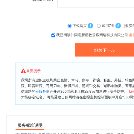
正式购买
试用7天
（收费
我已阅读并同意新疆牧云客网络科技有限公司
虚
重要提示
我司所有虚拟主机均禁止色情、木马、病毒、诈骗、私服、外挂、钓鱼
院、民营医院、弓驽刀剑、赌博用具、游戏币交易、减肥丰胸类、警用
信线路的
云服务器
并开通360网站卫士或百度云加速进行安全防护。
我
才能绑定域名。 可能受攻击的网站请在虚拟主机控制面板中开启“360网
服务标准说明