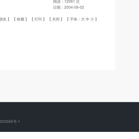
阅读：
12061
次
日期：
2004-09-02
朋友
】 【
收藏
】 【
打印
】 【
关闭
】 【 字体：
大
中
小
】
003565号-1