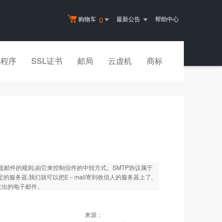
购物车
最新公告
帮助中心
0
小程序
SSL证书
邮局
云虚机
商标
到目的地址传送邮件的规则,由它来控制信件的中转方式。SMTP协议属于
的服务器,我们就可以把E－mail寄到收信人的服务器上了,
发出的电子邮件。
来源：