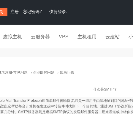
注册
忘记密码?
快捷登录:
虚拟主机
云服务器
VPS
主机租用
云建站
域名注册-常见问题
→
企业邮局问题
→ 邮局问题
什么是SMTP？
imple Mail Transfer Protocol)即简单邮件传输协议,它是一组用于由源地址
P协议族,它帮助每台计算机在发送或中转信件时找到下一个目的地。通过SMTP协议所指定
要几分钟。SMTP服务器则是遵循SMTP协议的发送邮件服务器，用来发送或中转你