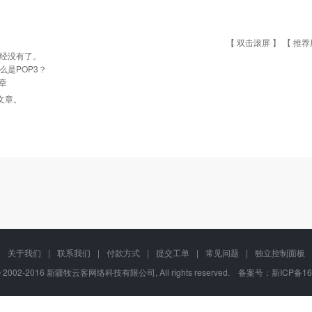
【 双击滚屏 】 【
推荐
经没有了。
么是POP3？
章
文章。
关于我们
|
联系我们
|
付款方式
|
提交工单
|
常见问题
|
独立控制面板
t © 2002-2016 新疆牧云客网络科技有限公司, All rights reserved. 备案号：
新ICP备16