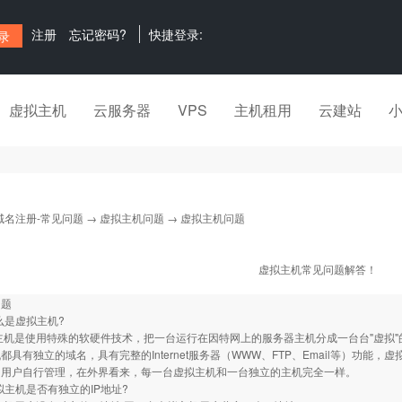
注册
忘记密码?
快捷登录:
虚拟主机
云服务器
VPS
主机租用
云建站
域名注册-常见问题
→
虚拟主机问题
→ 虚拟主机问题
虚拟主机常见问题解答！
问题
什么是虚拟主机?
主机是使用特殊的软硬件技术，把一台运行在因特网上的服务器主机分成一台台"虚拟"
都具有独立的域名，具有完整的Internet服务器（WWW、FTP、Email等）功能，
由用户自行管理，在外界看来，每一台虚拟主机和一台独立的主机完全一样。
虚拟主机是否有独立的IP地址?