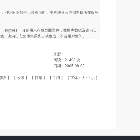
。使用FTP软件上传页面时，主机地可写虚拟主机所在服务
 ，logfiles ，分别用来存放页面文件，数据库数据及访问日
访问日志及其他。访问日志文件为系统自动生成，不占用户空间。
来源：
阅读：
21498
次
日期：
2005-08-03
朋友
】 【
收藏
】 【
打印
】 【
关闭
】 【 字体：
大
中
小
】