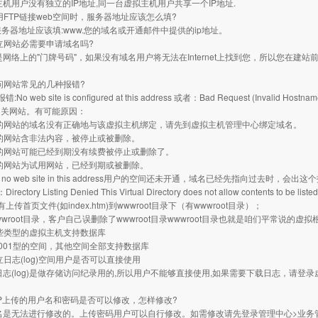
主机用户没有独立的IP地址,同一台虚拟主机用户共享一个IP地址.
 使用FTP链接web空间时，服务器地址应该怎么填?
P服务器地址应该填:www.您的域名或开通邮件中提供的ip地址。
 建立网站必需要申请域名吗?
是网络上的"门牌号码"，如果没有域名用户将无法在Internet上找到您，所以您在建站
 访问网站常见的几种报错?
o web site is configured at this address 或者：Bad Request (Invalid Hostn
相关网站。有可能原因：
访问的网站的域名没有正确地与该虚拟主机绑定，请先到虚拟主机管理中心绑定域名。
访问的网站含非法内容，被停止或被删除。
访问的网站可能已经到期没有续费被停止或删除了。
访问的网站为试用网站，已经到期或被删除。
 no web site in this address用户的空间还未开通，域名已经先指向过去时，会出这
ctory Listing Denied This Virtual Directory does not allow contents to be listed
上传首页文件(如index.htm)到wwwroot目录下（有wwwroot目录）；
wwroot目录，客户自己误删除了wwwroot目录wwwroot目录也就是咱们平常说的虚
 哪些类型的虚拟主机支持数据库
001型的空间，其他空间全部支持数据库
独立日志(log)空间用户是否可以直接使用
日志(log)是做存储访问纪录用的,所以用户不能够直接使用,如果需要下载日志，请
。
 FTP上传的用户名和密码是否可以修改，怎样修改?
名是无法进行修改的。上传密码用户可以自行修改。如需修改请先登录管理中心>业务