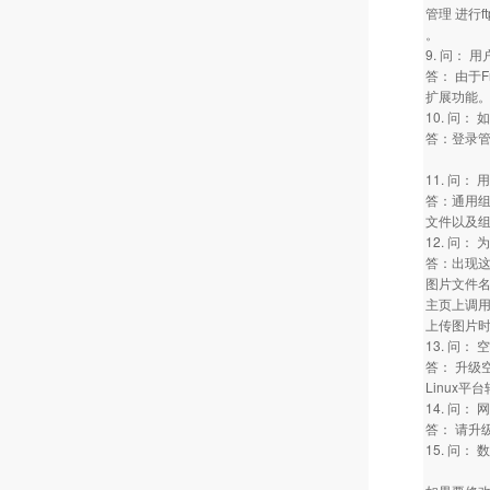
管理 进行
。
9. 问： 
答： 由于F
扩展功能。
10. 问
答：登录管
11. 问
答：通用组
文件以及
12. 问
答：出现
图片文件
主页上调
上传图片
13. 问：
答： 升级
Linux
14. 问：
答： 请升
15. 问：