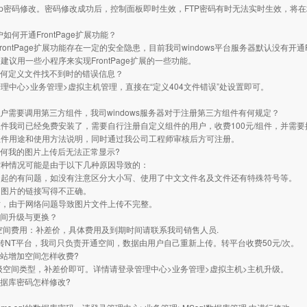
ftp密码修改。密码修改成功后，控制面板即时生效，FTP密码有时无法实时生效，将在
用户如何开通FrontPage扩展功能？
rontPage扩展功能存在一定的安全隐患，目前我司windows平台服务器默认没有开通Fro
建议用一些小程序来实现FrontPage扩展的一些功能。
： 如何定义文件找不到时的错误信息？
理中心>业务管理>虚拟主机管理，直接在“定义404文件错误”处设置即可。
： 用户需要调用第三方组件，我司windows服务器对于注册第三方组件有何规定？
件我司已经免费安装了，需要自行注册自定义组件的用户，收费100元/组件，并需要
组件用途和使用方法说明，同时通过我公司工程师审核后方可注册。
： 为何我的图片上传后无法正常显示?
这种情况可能是由于以下几种原因导致的：
名起的有问题，如没有注意区分大小写、使用了中文文件名及文件还有特殊符号等。
用图片的链接写得不正确。
时，由于网络问题导致图片文件上传不完整。
 空间升级与更换？
空间费用：补差价，具体费用及到期时间请联系我司销售人员.
平台转NT平台，我司只负责开通空间，数据由用户自己重新上传。转平台收费50元/次。
 网站增加空间怎样收费?
级空间类型，补差价即可。详情请登录管理中心>业务管理>虚拟主机>主机升级。
 数据库密码怎样修改?