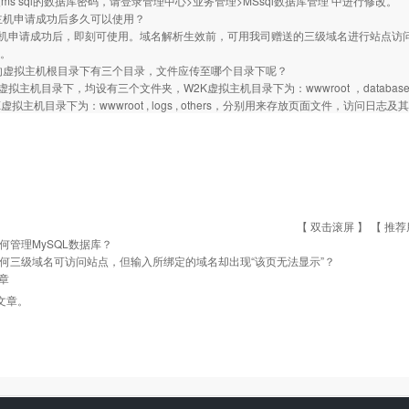
ms sql的数据库密码，请登录管理中心>业务管理>MSsql数据库管理 中进行修改。
主机申请成功后多久可以使用？
机申请成功后，即刻可使用。域名解析生效前，可用我司赠送的三级域名进行站点访问
址。
的虚拟主机根目录下有三个目录，文件应传至哪个目录下呢？
虚拟主机目录下，均设有三个文件夹，W2K虚拟主机目录下为：wwwroot ，database
X虚拟主机目录下为：wwwroot , logs , others，分别用来存放页面文件，
【 双击滚屏 】 【
推荐
何管理MySQL数据库？
何三级域名可访问站点，但输入所绑定的域名却出现“该页无法显示”？
章
文章。