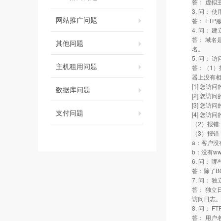
答： 虚拟
3. 问：
网站推广问题
答： FT
4. 问：
答： 域名
其他问题
名。
5. 问：
主机租用问题
答：（1）报错:N
器上没有
[1] 您
数据库问题
[2] 您
[3] 您
支付问题
[4] 您
（2）报错:
（3）报错：Dire
a：客户没有
b：没有w
6. 问：
答：除了B
7. 问： 
答： 独立
访问日志
8. 问：
答： 用户